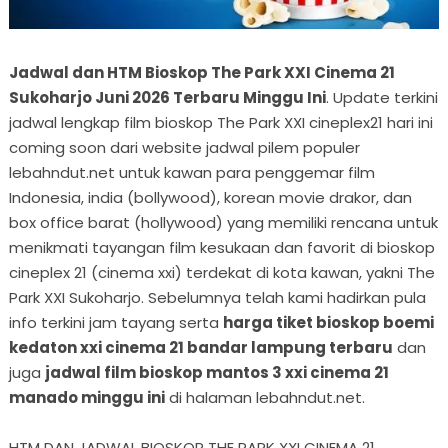
Jadwal dan HTM Bioskop The Park XXI Cinema 21
Sukoharjo Juni 2026 Terbaru Minggu Ini
. Update terkini
jadwal lengkap film bioskop The Park XXI cineplex21 hari ini
coming soon dari website jadwal pilem populer
lebahndut.net untuk kawan para penggemar film
Indonesia, india (bollywood), korean movie drakor, dan
box office barat (hollywood) yang memiliki rencana untuk
menikmati tayangan film kesukaan dan favorit di bioskop
cineplex 21 (cinema xxi) terdekat di kota kawan, yakni The
Park XXI Sukoharjo. Sebelumnya telah kami hadirkan pula
info terkini jam tayang serta
harga tiket bioskop boemi
kedaton xxi cinema 21 bandar lampung terbaru
dan
juga
jadwal film bioskop mantos 3 xxi cinema 21
manado minggu ini
di halaman lebahndut.net.
HTM DAN JADWAL BIOSKOP THE PARK XXI CINEMA 21