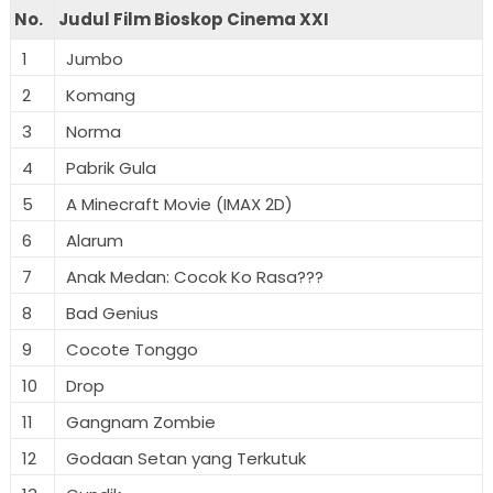
No.
Judul Film Bioskop Cinema XXI
1
Jumbo
2
Komang
3
Norma
4
Pabrik Gula
5
A Minecraft Movie (IMAX 2D)
6
Alarum
7
Anak Medan: Cocok Ko Rasa???
8
Bad Genius
9
Cocote Tonggo
10
Drop
11
Gangnam Zombie
12
Godaan Setan yang Terkutuk