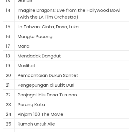
13
Gundik
14
Imagine Dragons: Live from the Hollywood Bowl
(with the LA Film Orchestra)
15
La Tahzan: Cinta, Dosa, Luka...
16
Mangku Pocong
17
Maria
18
Mendadak Dangdut
19
Muslihat
20
Pembantaian Dukun Santet
21
Pengepungan di Bukit Duri
22
Penjagal Iblis Dosa Turunan
23
Perang Kota
24
Pinjam 100 The Movie
25
Rumah untuk Alie