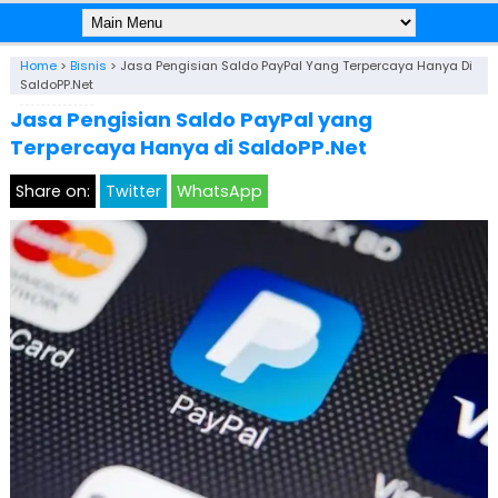
Home
>
Bisnis
>
Jasa Pengisian Saldo PayPal Yang Terpercaya Hanya Di
SaldoPP.Net
Jasa Pengisian Saldo PayPal yang
Terpercaya Hanya di SaldoPP.Net
Share on:
Twitter
WhatsApp