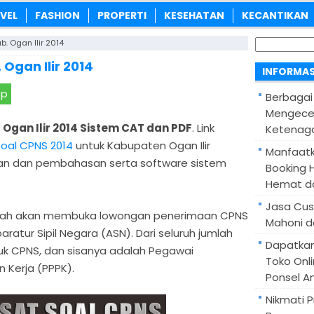
VEL
FASHION
PROPERTI
KESEHATAN
KECANTIKAN
Cari
b. Ogan Ilir 2014
untuk:
 Ogan Ilir 2014
INFORMAS
pp
Berbagai
Mengece
Ogan Ilir 2014 Sistem CAT dan PDF
. Link
Ketenaga
soal CPNS 2014
untuk Kabupaten Ogan Ilir
Manfaatk
an dan pembahasan serta software sistem
Booking H
Hemat d
Jasa Cus
intah akan membuka lowongan penerimaan CPNS
Mahoni d
aratur Sipil Negara (ASN). Dari seluruh jumlah
Dapatka
tuk CPNS, dan sisanya adalah Pegawai
Toko Onl
 Kerja (PPPK).
Ponsel A
Nikmati 