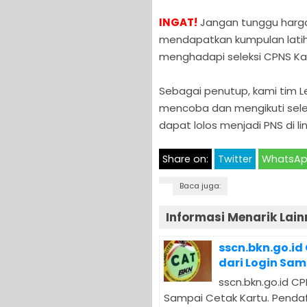
INGAT!
Jangan tunggu hargan
mendapatkan kumpulan latiha
menghadapi seleksi CPNS Kab.
Sebagai penutup, kami tim
mencoba dan mengikuti selek
dapat lolos menjadi PNS di li
Share on:
Twitter
WhatsA
Baca juga:
Informasi Menarik Lain
sscn.bkn.go.id
dari Login Sam
sscn.bkn.go.id CP
Sampai Cetak Kartu. Pendaf