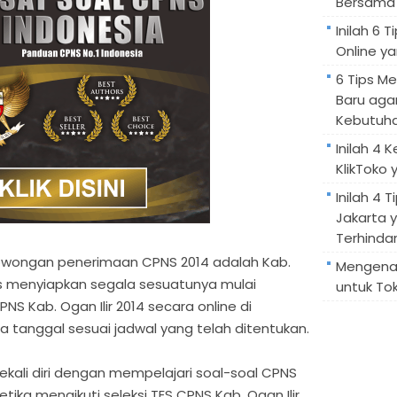
Bersama 
Inilah 6
Online ya
6 Tips M
Baru aga
Kebutuh
Inilah 4 
KlikToko 
Inilah 4 T
Jakarta 
Terhindar
owongan penerimaan CPNS 2014 adalah Kab.
Mengenal
rus menyiapkan segala sesuatunya mulai
untuk Tok
S Kab. Ogan Ilir 2014 secara online di
 tanggal sesuai jadwal yang telah ditentukan.
ekali diri dengan mempelajari soal-soal CPNS
etika mengikuti seleksi TES CPNS Kab. Ogan Ilir