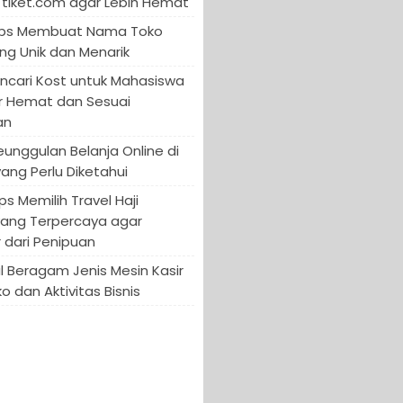
tiket.com agar Lebih Hemat
 Tips Membuat Nama Toko
ng Unik dan Menarik
encari Kost untuk Mahasiswa
r Hemat dan Sesuai
an
Keunggulan Belanja Online di
yang Perlu Diketahui
ips Memilih Travel Haji
yang Terpercaya agar
 dari Penipuan
 Beragam Jenis Mesin Kasir
o dan Aktivitas Bisnis