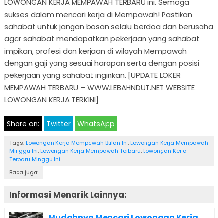
LOWONGAN KERJA MEMPAWAH TERBARU ini. Semoga
sukses dalam mencari kerja di Mempawah! Pastikan
sahabat untuk jangan bosan selalu berdoa dan berusaha
agar sahabat mendapatkan pekerjaan yang sahabat
impikan, profesi dan kerjaan di wilayah Mempawah
dengan gaji yang sesuai harapan serta dengan posisi
pekerjaan yang sahabat inginkan. [UPDATE LOKER
MEMPAWAH TERBARU – WWW.LEBAHNDUT.NET WEBSITE
LOWONGAN KERJA TERKINI]
Share on:
Twitter
WhatsApp
Tags:
Lowongan Kerja Mempawah Bulan Ini
,
Lowongan Kerja Mempawah
Minggu Ini
,
Lowongan Kerja Mempawah Terbaru
,
Lowongan Kerja
Terbaru Minggu Ini
Baca juga:
Informasi Menarik Lainnya:
Mudahnya Mencari Lowongan Kerja