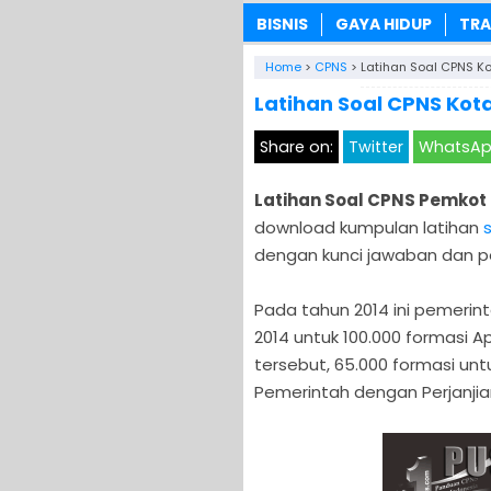
BISNIS
GAYA HIDUP
TRA
Home
>
CPNS
>
Latihan Soal CPNS Ko
Latihan Soal CPNS Kot
Share on:
Twitter
WhatsA
Latihan Soal CPNS Pemkot 
download kumpulan latihan
dengan kunci jawaban dan p
Pada tahun 2014 ini pemer
2014 untuk 100.000 formasi Ap
tersebut, 65.000 formasi un
Pemerintah dengan Perjanjian