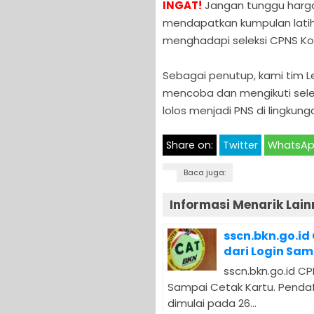
INGAT!
Jangan tunggu hargan
mendapatkan kumpulan latiha
menghadapi seleksi CPNS Kot
Sebagai penutup, kami tim
mencoba dan mengikuti sele
lolos menjadi PNS di lingkun
Share on:
Twitter
WhatsA
Baca juga:
Informasi Menarik Lain
sscn.bkn.go.id
dari Login Sam
sscn.bkn.go.id CP
Sampai Cetak Kartu. Pendaf
dimulai pada 26...