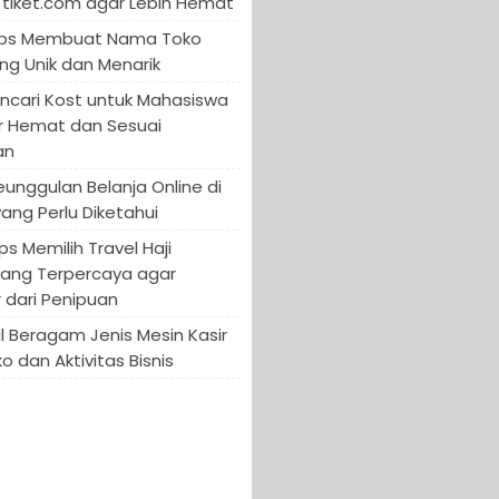
tiket.com agar Lebih Hemat
 Tips Membuat Nama Toko
ng Unik dan Menarik
encari Kost untuk Mahasiswa
r Hemat dan Sesuai
an
Keunggulan Belanja Online di
yang Perlu Diketahui
ips Memilih Travel Haji
yang Terpercaya agar
 dari Penipuan
 Beragam Jenis Mesin Kasir
o dan Aktivitas Bisnis