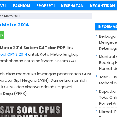
VEL
FASHION
PROPERTI
KESEHATAN
KECANTIKAN
Cari
ta Metro 2014
untuk:
a Metro 2014
INFORMAS
pp
Berbagai
Mengece
Metro 2014 Sistem CAT dan PDF
. Link
Ketenaga
soal CPNS 2014
untuk Kota Metro lengkap
Manfaatk
embahasan serta software sistem CAT.
Booking H
Hemat d
intah akan membuka lowongan penerimaan CPNS
Jasa Cus
aratur Sipil Negara (ASN). Dari seluruh jumlah
Mahoni d
tuk CPNS, dan sisanya adalah Pegawai
Dapatka
 Kerja (PPPK).
Toko Onl
Ponsel A
Nikmati 