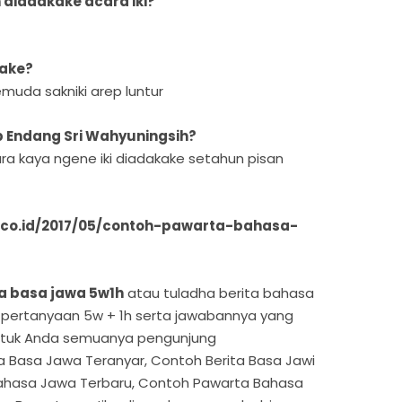
 diadakake acara iki?
kake?
muda sakniki arep luntur
p Endang Sri Wahyuningsih?
a kaya ngene iki diadakake setahun pisan
ot.co.id/2017/05/contoh-pawarta-bahasa-
a basa jawa 5w1h
atau tuladha berita bahasa
 pertanyaan 5w + 1h serta jawabannya yang
tuk Anda semuanya pengunjung
a Basa Jawa Teranyar, Contoh Berita Basa Jawi
ahasa Jawa Terbaru, Contoh Pawarta Bahasa