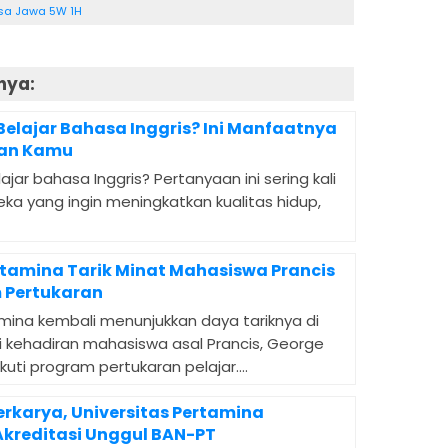
sa Jawa 5W 1H
nya:
elajar Bahasa Inggris? Ini Manfaatnya
pan Kamu
jar bahasa Inggris? Pertanyaan ini sering kali
ka yang ingin meningkatkan kualitas hidup,
rtamina Tarik Minat Mahasiswa Prancis
 Pertukaran
amina kembali menunjukkan daya tariknya di
i kehadiran mahasiswa asal Prancis, George
uti program pertukaran pelajar....
rkarya, Universitas Pertamina
kreditasi Unggul BAN-PT