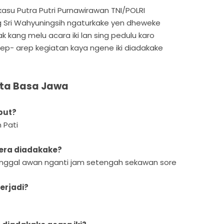
asu Putra Putri Purnawirawan TNI/POLRI
ng Sri Wahyuningsih ngaturkake yen dheweke
 kang melu acara iki lan sing pedulu karo
rep- arep kegiatan kaya ngene iki diadakake
rta Basa Jawa
but?
 Pati
dera diadakake?
tunggal awan nganti jam setengah sekawan sore
terjadi?