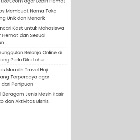
tiket.com agar Lebih Hemat
 Tips Membuat Nama Toko
ng Unik dan Menarik
encari Kost untuk Mahasiswa
r Hemat dan Sesuai
an
Keunggulan Belanja Online di
yang Perlu Diketahui
ips Memilih Travel Haji
yang Terpercaya agar
 dari Penipuan
 Beragam Jenis Mesin Kasir
o dan Aktivitas Bisnis