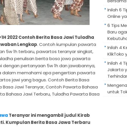
Bersama 
Inilah 6
Online ya
6 Tips M
Baru aga
H 2022 Contoh Berita Basa Jawi Tuladha
Kebutuh
Jawaban Lengkap
. Contoh kumpulan pawarta
Inilah 4 
n 5w 1h terbaru, pawartos teranyar singkat,
KlikToko 
 tuladha penulisan berita boso jowo pawarta
Inilah 4 T
api dengan pertanyaan 5w 1h dan jawabannya,
Jakarta 
 dalam memahami apa pengertian pawarta
Terhindar
tos jawi yang bagus. Contoh Berita Basa
Mengenal
ta Basa Jawi Teranyar, Contoh Pawarta Bahasa
untuk Tok
ta Bahasa Jawi Terbaru, Tuladha Pawarta Basa
awa
Teranyar ini mengambil judul Kirab
ti. Kumpulan Berita Basa Jawa Terbaru