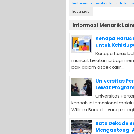
Pertanyaan Jawaban Pawarta Baha
Baca juga:
Informasi Menarik Lain
Kenapa Harus B
untuk Kehidu
Kenapa harus bela
muncul, terutama bagi mere
baik dalam aspek karir...
Universitas Pe
Lewat Program
Universitas Pert
kancah internasional melalu
William Bouedo, yang mengik
Satu Dekade Be
Mengantongi A