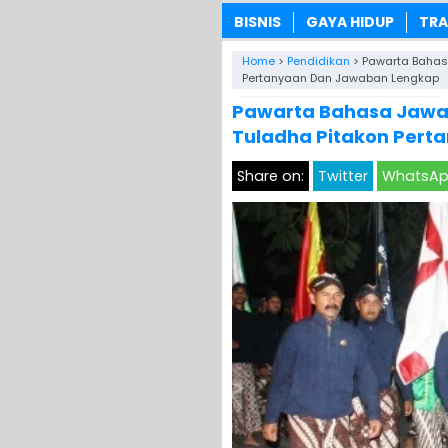
BISNIS
GAYA HIDUP
TRA
Home
>
Pendidikan
>
Pawarta Bahasa
Pertanyaan Dan Jawaban Lengkap
Pawarta Bahasa Jawa 
Tuladha Pitakon Per
Share on:
Twitter
WhatsA