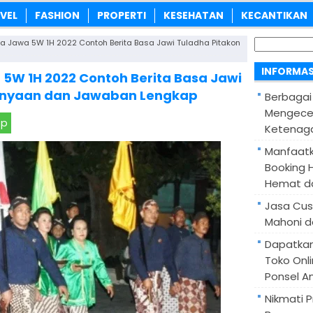
VEL
FASHION
PROPERTI
KESEHATAN
KECANTIKAN
Cari
 Jawa 5W 1H 2022 Contoh Berita Basa Jawi Tuladha Pitakon
untuk:
INFORMAS
5W 1H 2022 Contoh Berita Basa Jawi
tanyaan dan Jawaban Lengkap
Berbagai
Mengece
pp
Ketenaga
Manfaatk
Booking H
Hemat d
Jasa Cus
Mahoni d
Dapatka
Toko Onl
Ponsel A
Nikmati 