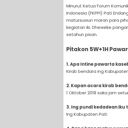
Minurut Ketua Forum Komunik
Indonesia (FKPPI) Pati Enda
matursuwun maran para pihak
kegiatan iki. Dheweke panga
setahun pisan.
Pitakon 5W+1H Pawa
1. Apa Intine pawarta kase
Kirab bendara ing Kabupaten
2. Kapan acara kirab ben
1 Oktober 2018 saka jam se
3. Ing pundi kedadean iku 
Ing Kabupaten Pati