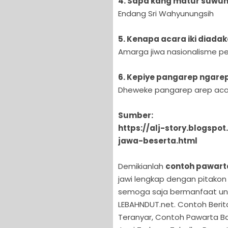
4. Sapa kang matur suwun
Endang Sri Wahyunungsih
5. Kenapa acara iki diada
Amarga jiwa nasionalisme pe
6. Kepiye pangarep ngare
Dheweke pangarep arep acar
Sumber:
https://alj-story.blogsp
jawa-beserta.html
Demikianlah
contoh pawart
jawi lengkap dengan pitakon
semoga saja bermanfaat un
LEBAHNDUT.net. Contoh Berit
Teranyar, Contoh Pawarta B