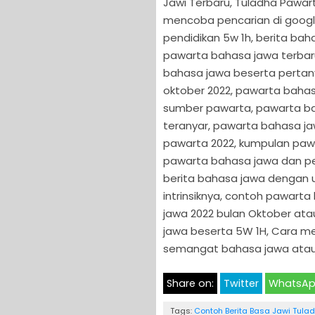
Jawi Terbaru, Tuladha Pawart
mencoba pencarian di googl
pendidikan 5w 1h, berita bah
pawarta bahasa jawa terbar
bahasa jawa beserta pertan
oktober 2022, pawarta bahas
sumber pawarta, pawarta ba
teranyar, pawarta bahasa j
pawarta 2022, kumpulan pawa
pawarta bahasa jawa dan per
berita bahasa jawa dengan u
intrinsiknya, contoh pawarta
jawa 2022 bulan Oktober ata
jawa beserta 5W 1H, Cara me
semangat bahasa jawa atau 
Share on:
Twitter
WhatsA
Tags:
Contoh Berita Basa Jawi Tula