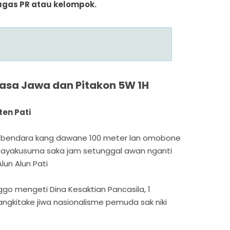
ugas PR atau kelompok.
asa Jawa dan Pitakon 5W 1H
en Pati
ab bendara kang dawane 100 meter lan omobone
 Jayakusuma saka jam setunggal awan nganti
lun Alun Pati
nggo mengeti Dina Kesaktian Pancasila, 1
ngkitake jiwa nasionalisme pemuda sak niki