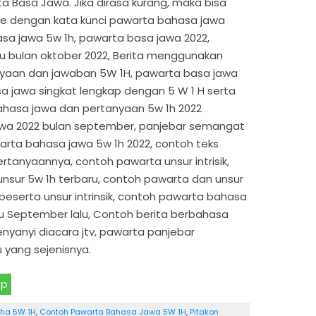
a Basa Jawa. Jika dirasa kurang, maka bisa
e dengan kata kunci pawarta bahasa jawa
asa jawa 5w 1h, pawarta basa jawa 2022,
u bulan oktober 2022, Berita menggunakan
yaan dan jawaban 5W 1H, pawarta basa jawa
a jawa singkat lengkap dengan 5 W 1 H serta
hasa jawa dan pertanyaan 5w 1h 2022
awa 2022 bulan september, panjebar semangat
rta bahasa jawa 5w 1h 2022, contoh teks
tanyaannya, contoh pawarta unsur intrisik,
nsur 5w 1h terbaru, contoh pawarta dan unsur
 beserta unsur intrinsik, contoh pawarta bahasa
u September lalu, Contoh berita berbahasa
nyanyi diacara jtv, pawarta panjebar
yang sejenisnya.
pp
dha 5W 1H
,
Contoh Pawarta Bahasa Jawa 5W 1H
,
Pitakon