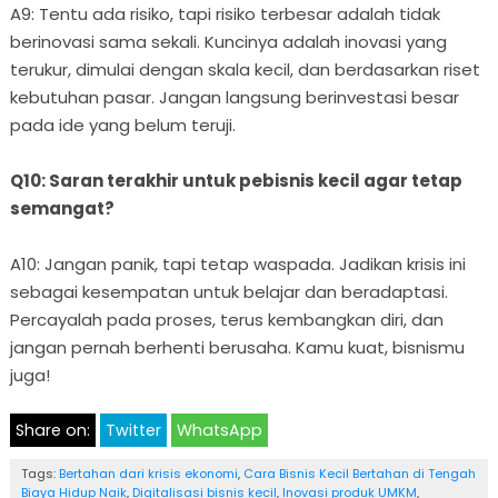
A9: Tentu ada risiko, tapi risiko terbesar adalah tidak
berinovasi sama sekali. Kuncinya adalah inovasi yang
terukur, dimulai dengan skala kecil, dan berdasarkan riset
kebutuhan pasar. Jangan langsung berinvestasi besar
pada ide yang belum teruji.
Q10: Saran terakhir untuk pebisnis kecil agar tetap
semangat?
A10: Jangan panik, tapi tetap waspada. Jadikan krisis ini
sebagai kesempatan untuk belajar dan beradaptasi.
Percayalah pada proses, terus kembangkan diri, dan
jangan pernah berhenti berusaha. Kamu kuat, bisnismu
juga!
Share on:
Twitter
WhatsApp
Tags:
Bertahan dari krisis ekonomi
,
Cara Bisnis Kecil Bertahan di Tengah
Biaya Hidup Naik
,
Digitalisasi bisnis kecil
,
Inovasi produk UMKM
,