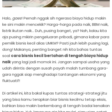
Halo,
gaes
! Pernah nggak sih ngerasa biaya hidup makin
ke sini makin mencekik? Harga-harga pada naik, BBM naik,
listrik ikutan naik… Duh, pusing banget, ya? Nah, kalau kita
aja pusing mikirin pengeluaran pribadi, gimana kabar para
pemilik bisnis kecil alias UMKM? Pasti jauh lebih pusing lagi,
dong! Makanya, penting banget nih kita bahas tuntas
soal
cara bisnis kecil bertahan di tengah biaya hidup
naik
yang lagi jadi momok ini. Jangan sampai usaha yang
udah dirintis dengan susah payah malah tumbang gara-
gara nggak siap menghadapi tantangan ekonomi yang
fluktuatif!
Di artikel ini, kita bakal kupas tuntas strategi-strategi jitu
yang bisa kamu terapkan biar bisnis kecilmu tetap eksis,
bahkan bisa makin berkembang di tengah badai kenaikan
biaya hidup. Yuk, langsung aja kita mulai, siap-siap catat