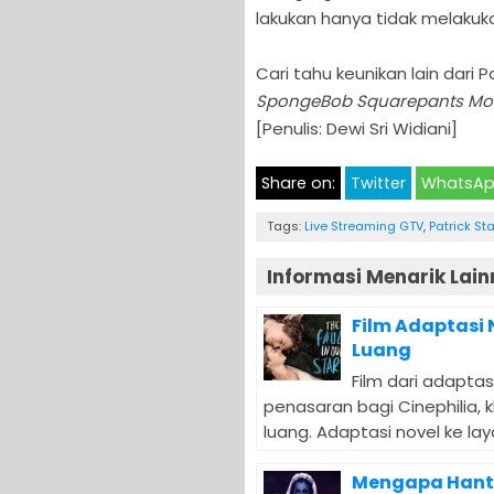
lakukan hanya tidak melaku
Cari tahu keunikan lain dari 
SpongeBob Squarepants Mo
[Penulis: Dewi Sri Widiani]
Share on:
Twitter
WhatsA
Tags:
Live Streaming GTV
,
Patrick Sta
Informasi Menarik Lain
Film Adaptasi 
Luang
Film dari adapta
penasaran bagi Cinephilia, 
luang. Adaptasi novel ke layar
Mengapa Hantu 