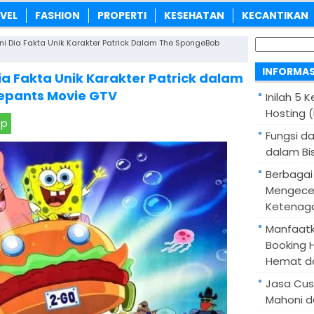
VEL
FASHION
PROPERTI
KESEHATAN
KECANTIKAN
Cari
Ini Dia Fakta Unik Karakter Patrick Dalam The SpongeBob
untuk:
INFORMAS
Dia Fakta Unik Karakter Patrick dalam
epants Movie GTV
Inilah 5 
Hosting 
pp
Fungsi d
dalam Bis
Berbagai
Mengece
Ketenaga
Manfaatk
Booking H
Hemat d
Jasa Cus
Mahoni d