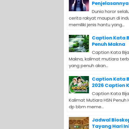
Penjelasannya
Dunia horor sela
cerita rakyat maupun di indu
memiliki jenis hantu yang...
Caption Kata B
Penuh Makna
Caption Kata Bija
Makna, kalimat mutiara terb
yang penuh akan...
Caption Kata B
2026 Caption 
Caption Kata Bija
Kalimat Mutiara HSN Penuh
dp bbm meme...
Jadwal Bioskop
Tayang Hari In