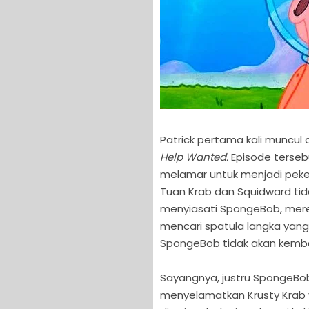
Patrick pertama kali muncul 
Help Wanted.
Episode terse
melamar untuk menjadi peker
Tuan Krab dan Squidward tid
menyiasati SpongeBob, mer
mencari spatula langka yang
SpongeBob tidak akan kemba
Sayangnya, justru SpongeBo
menyelamatkan Krusty Krab ya