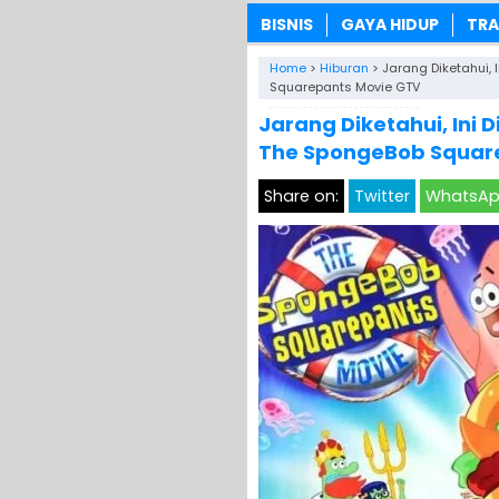
BISNIS
GAYA HIDUP
TRA
Home
>
Hiburan
>
Jarang Diketahui, 
Squarepants Movie GTV
Jarang Diketahui, Ini 
The SpongeBob Squar
Share on:
Twitter
WhatsA