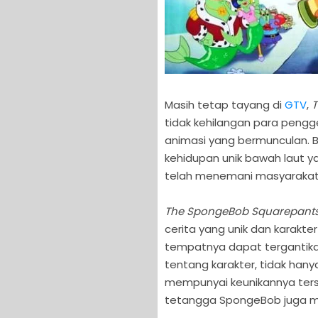
Masih tetap tayang di
GTV
,
T
tidak kehilangan para pengg
animasi yang bermunculan. 
kehidupan unik bawah laut y
telah menemani masyarakat I
The SpongeBob Squarepant
cerita yang unik dan karakte
tempatnya dapat tergantika
tentang karakter, tidak han
mempunyai keunikannya terse
tetangga SpongeBob juga m