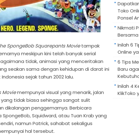
Dapatka
Toko Onl
Ponsel A
Nikmati 
Bersama 
Inilah 6
he SpongeBob Squarepants Movie
tampak
Online ya
emarnya meskipun kini telah banyak serial
Bagaimana tidak, animasi yang menceritakan
6 Tips M
ang seakan sama dengan kehidupan di darat ini
Baru aga
Kebutuh
ndonesia sejak tahun 2002 lalu.
Inilah 4 
s Movie
mempunyai visual yang menarik, jalan
KlikToko 
r yang tidak biasa sehingga sangat sulit
n dikalangan penggemarnya. Berbicara
ya SpongeBob, Squidward, atau Tuan Krab yang
ndiri, namun Patrick, sahabat sekaligus
empunyai hal tersebut.