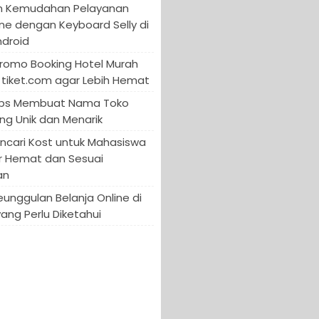
n Kemudahan Pelayanan
ine dengan Keyboard Selly di
ndroid
Promo Booking Hotel Murah
tiket.com agar Lebih Hemat
 Tips Membuat Nama Toko
ng Unik dan Menarik
encari Kost untuk Mahasiswa
r Hemat dan Sesuai
an
Keunggulan Belanja Online di
yang Perlu Diketahui