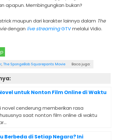
kan apapun. Membingungkan bukan?
Patrick maupun dari karakter lainnya dalam
The
vie
dengan
live streaming
GTV
melalui Vidio.
pp
r
,
The SpongeBob Squarepants Movie
Baca juga:
nya:
Novel untuk Nonton Film Online di Waktu
si novel cenderung memberikan rasa
khususnya saat nonton film online di waktu
...
Berbeda di Setiap Negara? Ini