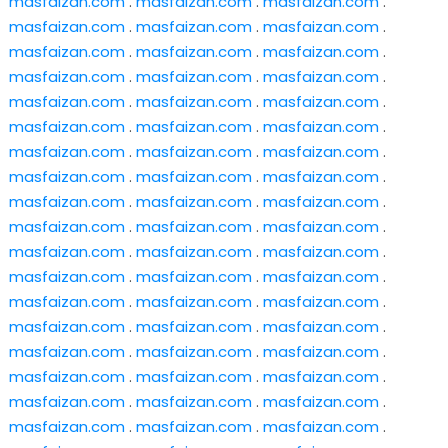
masfaizan.com
.
masfaizan.com
.
masfaizan.com
.
masfaizan.com
.
masfaizan.com
.
masfaizan.com
.
masfaizan.com
.
masfaizan.com
.
masfaizan.com
.
masfaizan.com
.
masfaizan.com
.
masfaizan.com
.
masfaizan.com
.
masfaizan.com
.
masfaizan.com
.
masfaizan.com
.
masfaizan.com
.
masfaizan.com
.
masfaizan.com
.
masfaizan.com
.
masfaizan.com
.
masfaizan.com
.
masfaizan.com
.
masfaizan.com
.
masfaizan.com
.
masfaizan.com
.
masfaizan.com
.
masfaizan.com
.
masfaizan.com
.
masfaizan.com
.
masfaizan.com
.
masfaizan.com
.
masfaizan.com
.
masfaizan.com
.
masfaizan.com
.
masfaizan.com
.
masfaizan.com
.
masfaizan.com
.
masfaizan.com
.
masfaizan.com
.
masfaizan.com
.
masfaizan.com
.
masfaizan.com
.
masfaizan.com
.
masfaizan.com
.
masfaizan.com
.
masfaizan.com
.
masfaizan.com
.
masfaizan.com
.
masfaizan.com
.
masfaizan.com
.
masfaizan.com
.
masfaizan.com
.
masfaizan.com
.