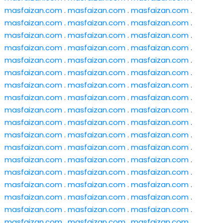
masfaizan.com
.
masfaizan.com
.
masfaizan.com
.
masfaizan.com
.
masfaizan.com
.
masfaizan.com
.
masfaizan.com
.
masfaizan.com
.
masfaizan.com
.
masfaizan.com
.
masfaizan.com
.
masfaizan.com
.
masfaizan.com
.
masfaizan.com
.
masfaizan.com
.
masfaizan.com
.
masfaizan.com
.
masfaizan.com
.
masfaizan.com
.
masfaizan.com
.
masfaizan.com
.
masfaizan.com
.
masfaizan.com
.
masfaizan.com
.
masfaizan.com
.
masfaizan.com
.
masfaizan.com
.
masfaizan.com
.
masfaizan.com
.
masfaizan.com
.
masfaizan.com
.
masfaizan.com
.
masfaizan.com
.
masfaizan.com
.
masfaizan.com
.
masfaizan.com
.
masfaizan.com
.
masfaizan.com
.
masfaizan.com
.
masfaizan.com
.
masfaizan.com
.
masfaizan.com
.
masfaizan.com
.
masfaizan.com
.
masfaizan.com
.
masfaizan.com
.
masfaizan.com
.
masfaizan.com
.
masfaizan.com
.
masfaizan.com
.
masfaizan.com
.
masfaizan.com
.
masfaizan.com
.
masfaizan.com
.