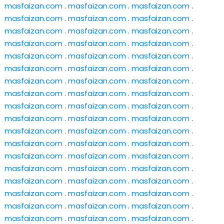
masfaizan.com
.
masfaizan.com
.
masfaizan.com
.
masfaizan.com
.
masfaizan.com
.
masfaizan.com
.
masfaizan.com
.
masfaizan.com
.
masfaizan.com
.
masfaizan.com
.
masfaizan.com
.
masfaizan.com
.
masfaizan.com
.
masfaizan.com
.
masfaizan.com
.
masfaizan.com
.
masfaizan.com
.
masfaizan.com
.
masfaizan.com
.
masfaizan.com
.
masfaizan.com
.
masfaizan.com
.
masfaizan.com
.
masfaizan.com
.
masfaizan.com
.
masfaizan.com
.
masfaizan.com
.
masfaizan.com
.
masfaizan.com
.
masfaizan.com
.
masfaizan.com
.
masfaizan.com
.
masfaizan.com
.
masfaizan.com
.
masfaizan.com
.
masfaizan.com
.
masfaizan.com
.
masfaizan.com
.
masfaizan.com
.
masfaizan.com
.
masfaizan.com
.
masfaizan.com
.
masfaizan.com
.
masfaizan.com
.
masfaizan.com
.
masfaizan.com
.
masfaizan.com
.
masfaizan.com
.
masfaizan.com
.
masfaizan.com
.
masfaizan.com
.
masfaizan.com
.
masfaizan.com
.
masfaizan.com
.