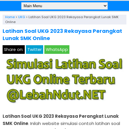
Home
>
UKG
>
Latihan Soal UKG 2023 Rekayasa Perangkat Lunak SMK
Online
Latihan Soal UKG 2023 Rekayasa Perangkat
Lunak SMK Online
Share on:
Twitter
WhatsApp
Latihan Soal UKG 2023 Rekayasa Perangkat Lunak
SMK Online
. Inilah website simulasi contoh latihan soal