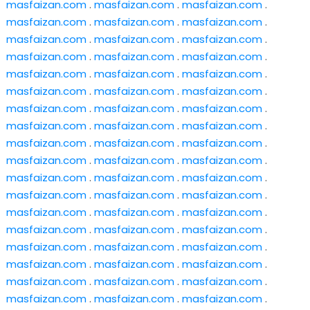
masfaizan.com
.
masfaizan.com
.
masfaizan.com
.
masfaizan.com
.
masfaizan.com
.
masfaizan.com
.
masfaizan.com
.
masfaizan.com
.
masfaizan.com
.
masfaizan.com
.
masfaizan.com
.
masfaizan.com
.
masfaizan.com
.
masfaizan.com
.
masfaizan.com
.
masfaizan.com
.
masfaizan.com
.
masfaizan.com
.
masfaizan.com
.
masfaizan.com
.
masfaizan.com
.
masfaizan.com
.
masfaizan.com
.
masfaizan.com
.
masfaizan.com
.
masfaizan.com
.
masfaizan.com
.
masfaizan.com
.
masfaizan.com
.
masfaizan.com
.
masfaizan.com
.
masfaizan.com
.
masfaizan.com
.
masfaizan.com
.
masfaizan.com
.
masfaizan.com
.
masfaizan.com
.
masfaizan.com
.
masfaizan.com
.
masfaizan.com
.
masfaizan.com
.
masfaizan.com
.
masfaizan.com
.
masfaizan.com
.
masfaizan.com
.
masfaizan.com
.
masfaizan.com
.
masfaizan.com
.
masfaizan.com
.
masfaizan.com
.
masfaizan.com
.
masfaizan.com
.
masfaizan.com
.
masfaizan.com
.