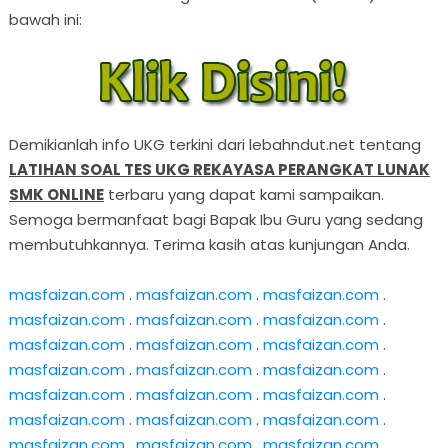
bawah ini:
Demikianlah info UKG terkini dari lebahndut.net tentang
LATIHAN SOAL TES UKG REKAYASA PERANGKAT LUNAK
SMK ONLINE
terbaru yang dapat kami sampaikan.
Semoga bermanfaat bagi Bapak Ibu Guru yang sedang
membutuhkannya. Terima kasih atas kunjungan Anda.
masfaizan.com
.
masfaizan.com
.
masfaizan.com
.
masfaizan.com
.
masfaizan.com
.
masfaizan.com
.
masfaizan.com
.
masfaizan.com
.
masfaizan.com
.
masfaizan.com
.
masfaizan.com
.
masfaizan.com
.
masfaizan.com
.
masfaizan.com
.
masfaizan.com
.
masfaizan.com
.
masfaizan.com
.
masfaizan.com
.
masfaizan.com
.
masfaizan.com
.
masfaizan.com
.