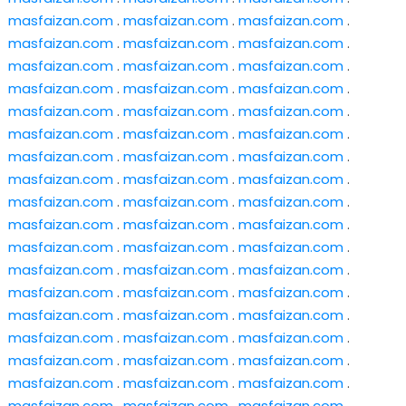
masfaizan.com
.
masfaizan.com
.
masfaizan.com
.
masfaizan.com
.
masfaizan.com
.
masfaizan.com
.
masfaizan.com
.
masfaizan.com
.
masfaizan.com
.
masfaizan.com
.
masfaizan.com
.
masfaizan.com
.
masfaizan.com
.
masfaizan.com
.
masfaizan.com
.
masfaizan.com
.
masfaizan.com
.
masfaizan.com
.
masfaizan.com
.
masfaizan.com
.
masfaizan.com
.
masfaizan.com
.
masfaizan.com
.
masfaizan.com
.
masfaizan.com
.
masfaizan.com
.
masfaizan.com
.
masfaizan.com
.
masfaizan.com
.
masfaizan.com
.
masfaizan.com
.
masfaizan.com
.
masfaizan.com
.
masfaizan.com
.
masfaizan.com
.
masfaizan.com
.
masfaizan.com
.
masfaizan.com
.
masfaizan.com
.
masfaizan.com
.
masfaizan.com
.
masfaizan.com
.
masfaizan.com
.
masfaizan.com
.
masfaizan.com
.
masfaizan.com
.
masfaizan.com
.
masfaizan.com
.
masfaizan.com
.
masfaizan.com
.
masfaizan.com
.
masfaizan.com
.
masfaizan.com
.
masfaizan.com
.