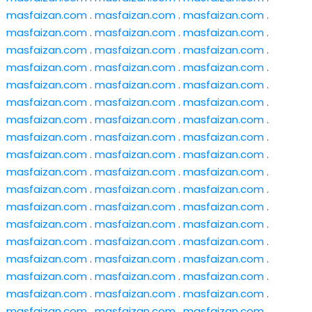
masfaizan.com
.
masfaizan.com
.
masfaizan.com
.
masfaizan.com
.
masfaizan.com
.
masfaizan.com
.
masfaizan.com
.
masfaizan.com
.
masfaizan.com
.
masfaizan.com
.
masfaizan.com
.
masfaizan.com
.
masfaizan.com
.
masfaizan.com
.
masfaizan.com
.
masfaizan.com
.
masfaizan.com
.
masfaizan.com
.
masfaizan.com
.
masfaizan.com
.
masfaizan.com
.
masfaizan.com
.
masfaizan.com
.
masfaizan.com
.
masfaizan.com
.
masfaizan.com
.
masfaizan.com
.
masfaizan.com
.
masfaizan.com
.
masfaizan.com
.
masfaizan.com
.
masfaizan.com
.
masfaizan.com
.
masfaizan.com
.
masfaizan.com
.
masfaizan.com
.
masfaizan.com
.
masfaizan.com
.
masfaizan.com
.
masfaizan.com
.
masfaizan.com
.
masfaizan.com
.
masfaizan.com
.
masfaizan.com
.
masfaizan.com
.
masfaizan.com
.
masfaizan.com
.
masfaizan.com
.
masfaizan.com
.
masfaizan.com
.
masfaizan.com
.
masfaizan.com
.
masfaizan.com
.
masfaizan.com
.