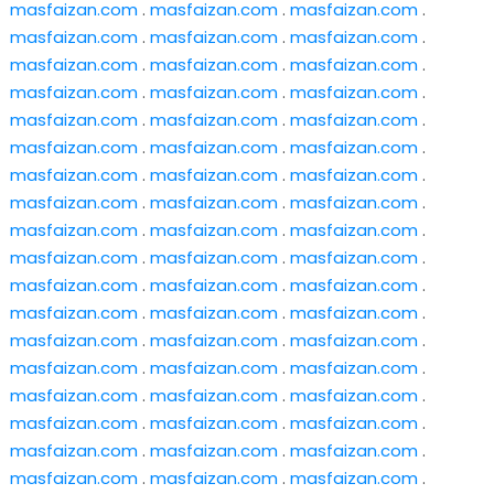
masfaizan.com
.
masfaizan.com
.
masfaizan.com
.
masfaizan.com
.
masfaizan.com
.
masfaizan.com
.
masfaizan.com
.
masfaizan.com
.
masfaizan.com
.
masfaizan.com
.
masfaizan.com
.
masfaizan.com
.
masfaizan.com
.
masfaizan.com
.
masfaizan.com
.
masfaizan.com
.
masfaizan.com
.
masfaizan.com
.
masfaizan.com
.
masfaizan.com
.
masfaizan.com
.
masfaizan.com
.
masfaizan.com
.
masfaizan.com
.
masfaizan.com
.
masfaizan.com
.
masfaizan.com
.
masfaizan.com
.
masfaizan.com
.
masfaizan.com
.
masfaizan.com
.
masfaizan.com
.
masfaizan.com
.
masfaizan.com
.
masfaizan.com
.
masfaizan.com
.
masfaizan.com
.
masfaizan.com
.
masfaizan.com
.
masfaizan.com
.
masfaizan.com
.
masfaizan.com
.
masfaizan.com
.
masfaizan.com
.
masfaizan.com
.
masfaizan.com
.
masfaizan.com
.
masfaizan.com
.
masfaizan.com
.
masfaizan.com
.
masfaizan.com
.
masfaizan.com
.
masfaizan.com
.
masfaizan.com
.