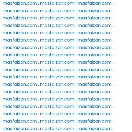
masfaizan.com
.
masfaizan.com
.
masfaizan.com
.
masfaizan.com
.
masfaizan.com
.
masfaizan.com
.
masfaizan.com
.
masfaizan.com
.
masfaizan.com
.
masfaizan.com
.
masfaizan.com
.
masfaizan.com
.
masfaizan.com
.
masfaizan.com
.
masfaizan.com
.
masfaizan.com
.
masfaizan.com
.
masfaizan.com
.
masfaizan.com
.
masfaizan.com
.
masfaizan.com
.
masfaizan.com
.
masfaizan.com
.
masfaizan.com
.
masfaizan.com
.
masfaizan.com
.
masfaizan.com
.
masfaizan.com
.
masfaizan.com
.
masfaizan.com
.
masfaizan.com
.
masfaizan.com
.
masfaizan.com
.
masfaizan.com
.
masfaizan.com
.
masfaizan.com
.
masfaizan.com
.
masfaizan.com
.
masfaizan.com
.
masfaizan.com
.
masfaizan.com
.
masfaizan.com
.
masfaizan.com
.
masfaizan.com
.
masfaizan.com
.
masfaizan.com
.
masfaizan.com
.
masfaizan.com
.
masfaizan.com
.
masfaizan.com
.
masfaizan.com
.
masfaizan.com
.
masfaizan.com
.
masfaizan.com
.