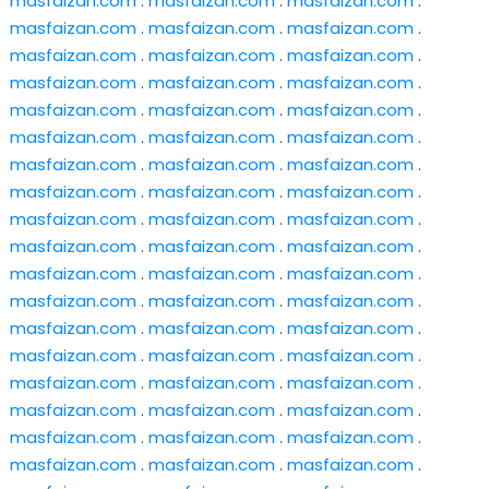
masfaizan.com
.
masfaizan.com
.
masfaizan.com
.
masfaizan.com
.
masfaizan.com
.
masfaizan.com
.
masfaizan.com
.
masfaizan.com
.
masfaizan.com
.
masfaizan.com
.
masfaizan.com
.
masfaizan.com
.
masfaizan.com
.
masfaizan.com
.
masfaizan.com
.
masfaizan.com
.
masfaizan.com
.
masfaizan.com
.
masfaizan.com
.
masfaizan.com
.
masfaizan.com
.
masfaizan.com
.
masfaizan.com
.
masfaizan.com
.
masfaizan.com
.
masfaizan.com
.
masfaizan.com
.
masfaizan.com
.
masfaizan.com
.
masfaizan.com
.
masfaizan.com
.
masfaizan.com
.
masfaizan.com
.
masfaizan.com
.
masfaizan.com
.
masfaizan.com
.
masfaizan.com
.
masfaizan.com
.
masfaizan.com
.
masfaizan.com
.
masfaizan.com
.
masfaizan.com
.
masfaizan.com
.
masfaizan.com
.
masfaizan.com
.
masfaizan.com
.
masfaizan.com
.
masfaizan.com
.
masfaizan.com
.
masfaizan.com
.
masfaizan.com
.
masfaizan.com
.
masfaizan.com
.
masfaizan.com
.