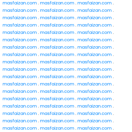
masfaizan.com
.
masfaizan.com
.
masfaizan.com
.
masfaizan.com
.
masfaizan.com
.
masfaizan.com
.
masfaizan.com
.
masfaizan.com
.
masfaizan.com
.
masfaizan.com
.
masfaizan.com
.
masfaizan.com
.
masfaizan.com
.
masfaizan.com
.
masfaizan.com
.
masfaizan.com
.
masfaizan.com
.
masfaizan.com
.
masfaizan.com
.
masfaizan.com
.
masfaizan.com
.
masfaizan.com
.
masfaizan.com
.
masfaizan.com
.
masfaizan.com
.
masfaizan.com
.
masfaizan.com
.
masfaizan.com
.
masfaizan.com
.
masfaizan.com
.
masfaizan.com
.
masfaizan.com
.
masfaizan.com
.
masfaizan.com
.
masfaizan.com
.
masfaizan.com
.
masfaizan.com
.
masfaizan.com
.
masfaizan.com
.
masfaizan.com
.
masfaizan.com
.
masfaizan.com
.
masfaizan.com
.
masfaizan.com
.
masfaizan.com
.
masfaizan.com
.
masfaizan.com
.
masfaizan.com
.
masfaizan.com
.
masfaizan.com
.
masfaizan.com
.
masfaizan.com
.
masfaizan.com
.
masfaizan.com
.