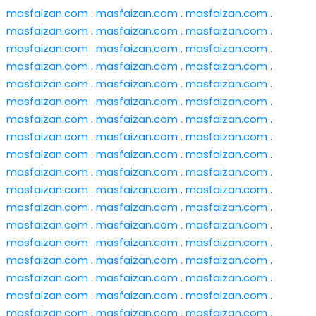
masfaizan.com
.
masfaizan.com
.
masfaizan.com
.
masfaizan.com
.
masfaizan.com
.
masfaizan.com
.
masfaizan.com
.
masfaizan.com
.
masfaizan.com
.
masfaizan.com
.
masfaizan.com
.
masfaizan.com
.
masfaizan.com
.
masfaizan.com
.
masfaizan.com
.
masfaizan.com
.
masfaizan.com
.
masfaizan.com
.
masfaizan.com
.
masfaizan.com
.
masfaizan.com
.
masfaizan.com
.
masfaizan.com
.
masfaizan.com
.
masfaizan.com
.
masfaizan.com
.
masfaizan.com
.
masfaizan.com
.
masfaizan.com
.
masfaizan.com
.
masfaizan.com
.
masfaizan.com
.
masfaizan.com
.
masfaizan.com
.
masfaizan.com
.
masfaizan.com
.
masfaizan.com
.
masfaizan.com
.
masfaizan.com
.
masfaizan.com
.
masfaizan.com
.
masfaizan.com
.
masfaizan.com
.
masfaizan.com
.
masfaizan.com
.
masfaizan.com
.
masfaizan.com
.
masfaizan.com
.
masfaizan.com
.
masfaizan.com
.
masfaizan.com
.
masfaizan.com
.
masfaizan.com
.
masfaizan.com
.