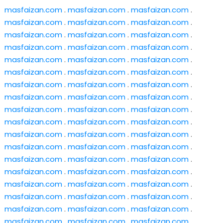
masfaizan.com
.
masfaizan.com
.
masfaizan.com
.
masfaizan.com
.
masfaizan.com
.
masfaizan.com
.
masfaizan.com
.
masfaizan.com
.
masfaizan.com
.
masfaizan.com
.
masfaizan.com
.
masfaizan.com
.
masfaizan.com
.
masfaizan.com
.
masfaizan.com
.
masfaizan.com
.
masfaizan.com
.
masfaizan.com
.
masfaizan.com
.
masfaizan.com
.
masfaizan.com
.
masfaizan.com
.
masfaizan.com
.
masfaizan.com
.
masfaizan.com
.
masfaizan.com
.
masfaizan.com
.
masfaizan.com
.
masfaizan.com
.
masfaizan.com
.
masfaizan.com
.
masfaizan.com
.
masfaizan.com
.
masfaizan.com
.
masfaizan.com
.
masfaizan.com
.
masfaizan.com
.
masfaizan.com
.
masfaizan.com
.
masfaizan.com
.
masfaizan.com
.
masfaizan.com
.
masfaizan.com
.
masfaizan.com
.
masfaizan.com
.
masfaizan.com
.
masfaizan.com
.
masfaizan.com
.
masfaizan.com
.
masfaizan.com
.
masfaizan.com
.
masfaizan.com
.
masfaizan.com
.
masfaizan.com
.