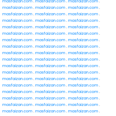
masfaizan.com
.
masfaizan.com
.
masfaizan.com
.
masfaizan.com
.
masfaizan.com
.
masfaizan.com
.
masfaizan.com
.
masfaizan.com
.
masfaizan.com
.
masfaizan.com
.
masfaizan.com
.
masfaizan.com
.
masfaizan.com
.
masfaizan.com
.
masfaizan.com
.
masfaizan.com
.
masfaizan.com
.
masfaizan.com
.
masfaizan.com
.
masfaizan.com
.
masfaizan.com
.
masfaizan.com
.
masfaizan.com
.
masfaizan.com
.
masfaizan.com
.
masfaizan.com
.
masfaizan.com
.
masfaizan.com
.
masfaizan.com
.
masfaizan.com
.
masfaizan.com
.
masfaizan.com
.
masfaizan.com
.
masfaizan.com
.
masfaizan.com
.
masfaizan.com
.
masfaizan.com
.
masfaizan.com
.
masfaizan.com
.
masfaizan.com
.
masfaizan.com
.
masfaizan.com
.
masfaizan.com
.
masfaizan.com
.
masfaizan.com
.
masfaizan.com
.
masfaizan.com
.
masfaizan.com
.
masfaizan.com
.
masfaizan.com
.
masfaizan.com
.
masfaizan.com
.
masfaizan.com
.
masfaizan.com
.