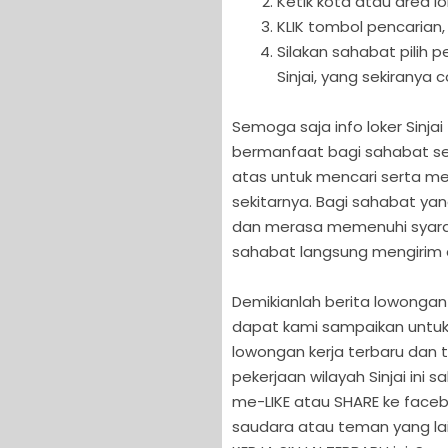
Ketik kota atau area lo
KLIK tombol pencarian,
Silakan sahabat pilih
Sinjai, yang sekiranya 
Semoga saja info loker Sinjai 
bermanfaat bagi sahabat sem
atas untuk mencari serta men
sekitarnya. Bagi sahabat yan
dan merasa memenuhi syarat s
sahabat langsung mengirim ap
Demikianlah berita lowongan p
dapat kami sampaikan untuk
lowongan kerja terbaru dan te
pekerjaan wilayah Sinjai ini
me-LIKE atau SHARE ke facebo
saudara atau teman yang l