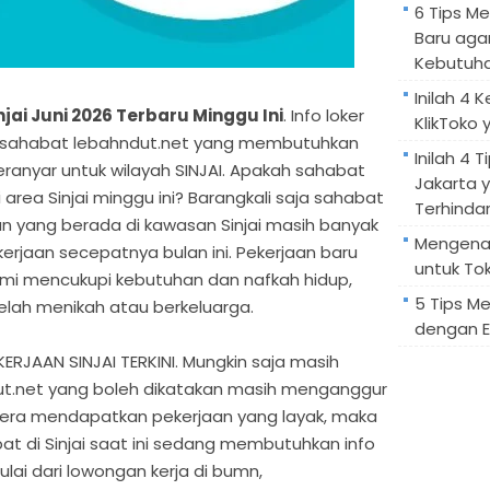
6 Tips M
Baru aga
Kebutuh
Inilah 4 
jai Juni 2026 Terbaru Minggu Ini
. Info loker
KlikToko 
untuk sahabat lebahndut.net yang membutuhkan
Inilah 4 T
eranyar untuk wilayah SINJAI. Apakah sahabat
Jakarta 
area Sinjai minggu ini? Barangkali saja sahabat
Terhindar
yang berada di kawasan Sinjai masih banyak
Mengenal
jaan secepatnya bulan ini. Pekerjaan baru
untuk Tok
 demi mencukupi kebutuhan dan nafkah hidup,
5 Tips M
elah menikah atau berkeluarga.
dengan E
JAAN SINJAI TERKINI. Mungkin saja masih
t.net yang boleh dikatakan masih menganggur
gera mendapatkan pekerjaan yang layak, maka
at di Sinjai saat ini sedang membutuhkan info
lai dari lowongan kerja di bumn,