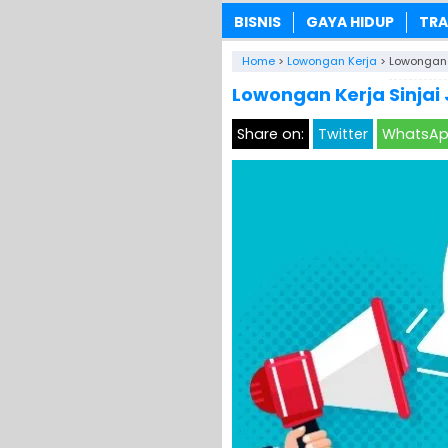
BISNIS
GAYA HIDUP
TRA
Home
>
Lowongan Kerja
>
Lowongan K
Lowongan Kerja Sinjai 
Share on:
Twitter
WhatsA