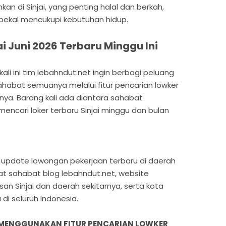
an di Sinjai, yang penting halal dan berkah,
 bekal mencukupi kebutuhan hidup.
i Juni 2026 Terbaru Minggu Ini
li ini tim lebahndut.net ingin berbagi peluang
 sahabat semuanya melalui fitur pencarian lowker
innya. Barang kali ada diantara sahabat
encari loker terbaru Sinjai minggu dan bulan
ian update lowongan pekerjaan terbaru di daerah
bat sahabat blog lebahndut.net, website
an Sinjai dan daerah sekitarnya, serta kota
di seluruh Indonesia.
 MENGGUNAKAN FITUR PENCARIAN LOWKER