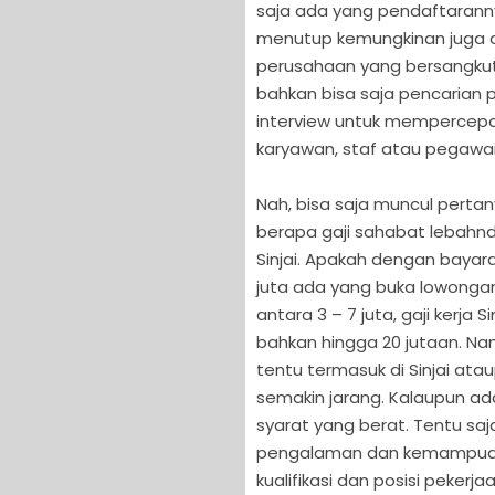
saja ada yang pendaftaranny
menutup kemungkinan juga a
perusahaan yang bersangkuta
bahkan bisa saja pencarian p
interview untuk mempercep
karyawan, staf atau pegawai ba
Nah, bisa saja muncul pert
berapa gaji sahabat lebahndu
Sinjai. Apakah dengan bayara
juta ada yang buka lowongan 
antara 3 – 7 juta, gaji kerja 
bahkan hingga 20 jutaan. Na
tentu termasuk di Sinjai at
semakin jarang. Kalaupun ad
syarat yang berat. Tentu saja
pengalaman dan kemampuan y
kualifikasi dan posisi peker