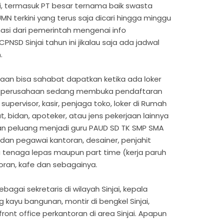
ini, termasuk PT besar ternama baik swasta
N terkini yang terus saja dicari hingga minggu
asi dari pemerintah mengenai info
SD Sinjai tahun ini jikalau saja ada jadwal
.
aan bisa sahabat dapatkan ketika ada loker
tika perusahaan sedang membuka pendaftaran
upervisor, kasir, penjaga toko, loker di Rumah
t, bidan, apoteker, atau jens pekerjaan lainnya
an peluang menjadi guru PAUD SD TK SMP SMA
, dan pegawai kantoran, desainer, penjahit
au tenaga lepas maupun part time (kerja paruh
oran, kafe dan sebagainya.
bagai sekretaris di wilayah Sinjai, kepala
g kayu bangunan, montir di bengkel Sinjai,
 front office perkantoran di area Sinjai. Apapun