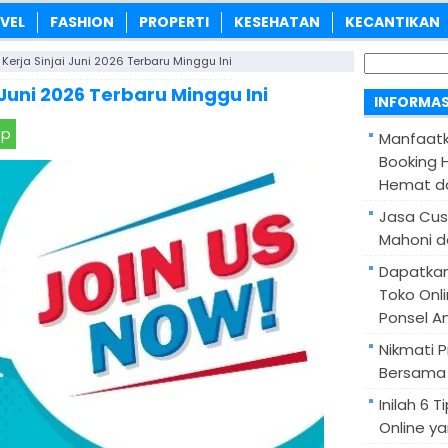
VEL
FASHION
PROPERTI
KESEHATAN
KECANTIKAN
Cari
erja Sinjai Juni 2026 Terbaru Minggu Ini
untuk:
Juni 2026 Terbaru Minggu Ini
INFORMAS
pp
Manfaatk
Booking H
Hemat d
Jasa Cus
Mahoni d
Dapatka
Toko Onl
Ponsel A
Nikmati 
Bersama 
Inilah 6
Online ya