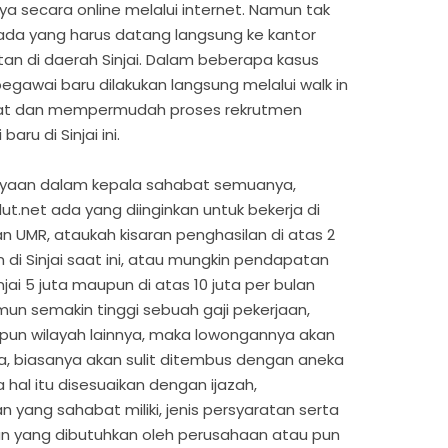
a secara online melalui internet. Namun tak
da yang harus datang langsung ke kantor
n di daerah Sinjai. Dalam beberapa kasus
egawai baru dilakukan langsung melalui walk in
at dan mempermudah proses rekrutmen
ru di Sinjai ini.
anyaan dalam kepala sahabat semuanya,
t.net ada yang diinginkan untuk bekerja di
n UMR, ataukah kisaran penghasilan di atas 2
di Sinjai saat ini, atau mungkin pendapatan
Sinjai 5 juta maupun di atas 10 juta per bulan
mun semakin tinggi sebuah gaji pekerjaan,
aupun wilayah lainnya, maka lowongannya akan
a, biasanya akan sulit ditembus dengan aneka
 hal itu disesuaikan dengan ijazah,
ang sahabat miliki, jenis persyaratan serta
jaan yang dibutuhkan oleh perusahaan atau pun