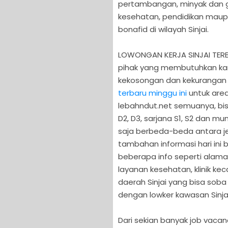
pertambangan, minyak dan ga
kesehatan, pendidikan maup
bonafid di wilayah Sinjai.
LOWONGAN KERJA SINJAI TERBA
pihak yang membutuhkan kar
kekosongan dan kekurangan
terbaru minggu ini
untuk area
lebahndut.net semuanya, bisa
D2, D3, sarjana S1, S2 dan mu
saja berbeda-beda antara je
tambahan informasi hari in
beberapa info seperti alamat
layanan kesehatan, klinik ke
daerah Sinjai yang bisa soba 
dengan lowker kawasan Sinjai 
Dari sekian banyak job vaca