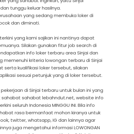
ker yang sahabat inginkan, yaitu Sinjai
 dan tunggu keluar hasilnya.
 perusahaan yang sedang membuka loker di
cocok dan diminati.
terkini yang kami sajikan ini nantinya dapat
uanya. Silakan gunakan fitur job search di
dapatkan info loker terbaru area Sinjai dan
g memenuhi kriteria lowongan terbaru di Sinjai
erta kualifikasi loker tersebut, silakan
likasi sesuai petunjuk yang di loker tersebut.
ekerjaan di Sinjai terbaru untuk bulan ini yang
 sahabat sahabat lebahndut.net, website info
rkini seluruh Indonesia MINGGU INI. Bila info
 sahabat rasa bermanfaat mohon kiranya untuk
ok, twitter, whatsapp, IG dan lainnya agar
ainnya juga mengetahui informasi LOWONGAN