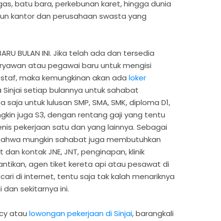
s, batu bara, perkebunan karet, hingga dunia
un kantor dan perusahaan swasta yang
RU BULAN INI. Jika telah ada dan tersedia
yawan atau pegawai baru untuk mengisi
 staf, maka kemungkinan akan ada
loker
 Sinjai setiap bulannya untuk sahabat
 saja untuk lulusan SMP, SMA, SMK, diploma D1,
ngkin juga S3, dengan rentang gaji yang tentu
nis pekerjaan satu dan yang lainnya. Sebagai
i bahwa mungkin sahabat juga membutuhkan
 dan kontak JNE, JNT, penginapan, klinik
cantikan, agen tiket kereta api atau pesawat di
cari di internet, tentu saja tak kalah menariknya
dan sekitarnya ini.
ncy atau
lowongan pekerjaan di Sinjai
, barangkali