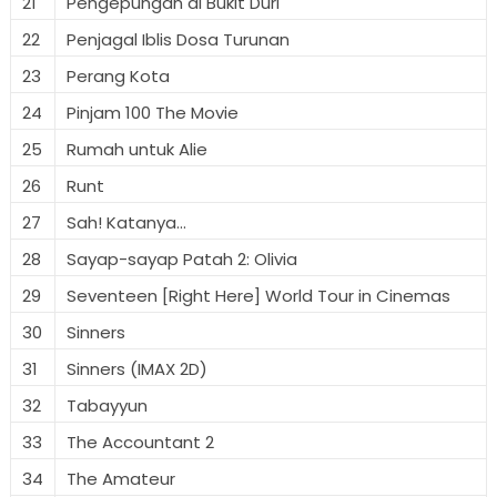
21
Pengepungan di Bukit Duri
22
Penjagal Iblis Dosa Turunan
23
Perang Kota
24
Pinjam 100 The Movie
25
Rumah untuk Alie
26
Runt
27
Sah! Katanya...
28
Sayap-sayap Patah 2: Olivia
29
Seventeen [Right Here] World Tour in Cinemas
30
Sinners
31
Sinners (IMAX 2D)
32
Tabayyun
33
The Accountant 2
34
The Amateur