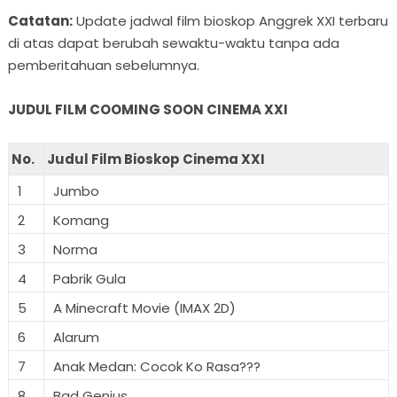
Catatan:
Update jadwal film bioskop Anggrek XXI terbaru
di atas dapat berubah sewaktu-waktu tanpa ada
pemberitahuan sebelumnya.
JUDUL FILM COOMING SOON CINEMA XXI
No.
Judul Film Bioskop Cinema XXI
1
Jumbo
2
Komang
3
Norma
4
Pabrik Gula
5
A Minecraft Movie (IMAX 2D)
6
Alarum
7
Anak Medan: Cocok Ko Rasa???
8
Bad Genius