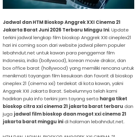
Jadwal dan HTM Bioskop Anggrek XXI Cinema 21
Jakarta Barat Juni 2026 Terbaru Minggu Ini
. Update
terkini jadwal lengkap film bioskop Anggrek XXI cineplex21
hari ini coming soon dari website jadwal pilem populer
lebahndut.net untuk kawan para penggemar film
Indonesia, india (bollywood), korean movie drakor, dan
box office barat (hollywood) yang memiliki rencana untuk
menikmati tayangan film kesukaan dan favorit di bioskop
cineplex 21 (cinema xxi) terdekat di kota kawan, yakni
Anggrek XXI Jakarta Barat. Sebelumnya telah kami
hadirkan pula info terkini jam tayang serta
harga tiket
bioskop citra xxi cinema 21 jakarta barat terbaru
dan
juga
jadwal film bioskop daan mogot xxi cinema 21
jakarta barat minggu ini
di halaman lebahndut.net.
HTM DAN JADWAL BIOSKOP ANGGREK XXI CINEMA 21