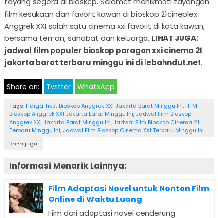
tayang segera di bioskop. Selamat menikmati tayangan
film kesukaan dan favorit kawan di bioskop 21cineplex
Anggrek XXI salah satu cinema xxi favorit di kota kawan,
bersama teman, sahabat dan keluarga.
LIHAT JUGA:
jadwal film populer bioskop paragon xxi cinema 21
jakarta barat terbaru
minggu ini di lebahndut.net
.
Share on:
Twitter
WhatsApp
Tags:
Harga Tiket Bioskop Anggrek XXI Jakarta Barat Minggu Ini
,
HTM
Bioskop Anggrek XXI Jakarta Barat Minggu Ini
,
Jadwal Film Bioskop
Anggrek XXI Jakarta Barat Minggu Ini
,
Jadwal Film Bioskop Cinema 21
Terbaru Minggu Ini
,
Jadwal Film Bioskop Cinema XXI Terbaru Minggu Ini
Baca juga:
Informasi Menarik Lainnya:
Film Adaptasi Novel untuk Nonton Film
Online di Waktu Luang
Film dari adaptasi novel cenderung