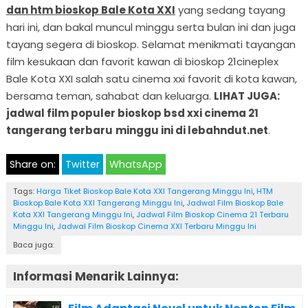
dan htm bioskop Bale Kota XXI
yang sedang tayang
hari ini, dan bakal muncul minggu serta bulan ini dan juga
tayang segera di bioskop. Selamat menikmati tayangan
film kesukaan dan favorit kawan di bioskop 21cineplex
Bale Kota XXI salah satu cinema xxi favorit di kota kawan,
bersama teman, sahabat dan keluarga.
LIHAT JUGA:
jadwal film populer bioskop bsd xxi cinema 21
tangerang terbaru
minggu ini di lebahndut.net
.
Share on:
Twitter
WhatsApp
Tags:
Harga Tiket Bioskop Bale Kota XXI Tangerang Minggu Ini
,
HTM
Bioskop Bale Kota XXI Tangerang Minggu Ini
,
Jadwal Film Bioskop Bale
Kota XXI Tangerang Minggu Ini
,
Jadwal Film Bioskop Cinema 21 Terbaru
Minggu Ini
,
Jadwal Film Bioskop Cinema XXI Terbaru Minggu Ini
Baca juga:
Informasi Menarik Lainnya: