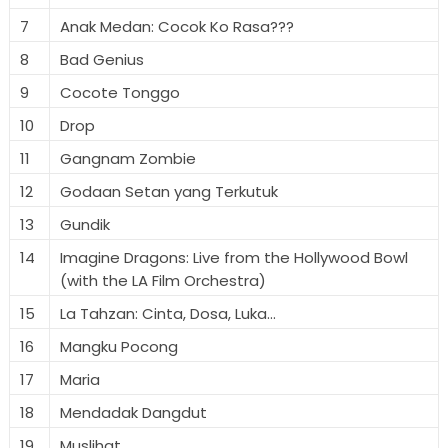
7
Anak Medan: Cocok Ko Rasa???
8
Bad Genius
9
Cocote Tonggo
10
Drop
11
Gangnam Zombie
12
Godaan Setan yang Terkutuk
13
Gundik
14
Imagine Dragons: Live from the Hollywood Bowl
(with the LA Film Orchestra)
15
La Tahzan: Cinta, Dosa, Luka...
16
Mangku Pocong
17
Maria
18
Mendadak Dangdut
19
Muslihat