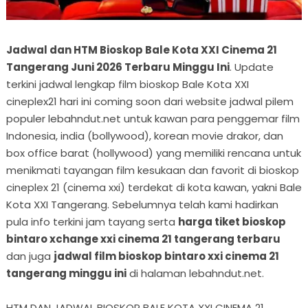
Jadwal dan HTM Bioskop Bale Kota XXI Cinema 21
Tangerang Juni 2026 Terbaru Minggu Ini
. Update
terkini jadwal lengkap film bioskop Bale Kota XXI
cineplex21 hari ini coming soon dari website jadwal pilem
populer lebahndut.net untuk kawan para penggemar film
Indonesia, india (bollywood), korean movie drakor, dan
box office barat (hollywood) yang memiliki rencana untuk
menikmati tayangan film kesukaan dan favorit di bioskop
cineplex 21 (cinema xxi) terdekat di kota kawan, yakni Bale
Kota XXI Tangerang. Sebelumnya telah kami hadirkan
pula info terkini jam tayang serta
harga tiket bioskop
bintaro xchange xxi cinema 21 tangerang terbaru
dan juga
jadwal film bioskop bintaro xxi cinema 21
tangerang minggu ini
di halaman lebahndut.net.
HTM DAN JADWAL BIOSKOP BALE KOTA XXI CINEMA 21