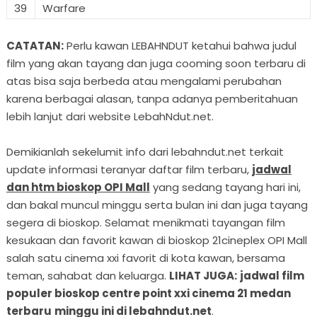
39
Warfare
CATATAN:
Perlu kawan LEBAHNDUT ketahui bahwa judul
film yang akan tayang dan juga cooming soon terbaru di
atas bisa saja berbeda atau mengalami perubahan
karena berbagai alasan, tanpa adanya pemberitahuan
lebih lanjut dari website LebahNdut.net.
Demikianlah sekelumit info dari lebahndut.net terkait
update informasi teranyar daftar film terbaru,
jadwal
dan htm bioskop OPI Mall
yang sedang tayang hari ini,
dan bakal muncul minggu serta bulan ini dan juga tayang
segera di bioskop. Selamat menikmati tayangan film
kesukaan dan favorit kawan di bioskop 21cineplex OPI Mall
salah satu cinema xxi favorit di kota kawan, bersama
teman, sahabat dan keluarga.
LIHAT JUGA:
jadwal film
populer bioskop centre point xxi cinema 21 medan
terbaru
minggu ini di lebahndut.net
.