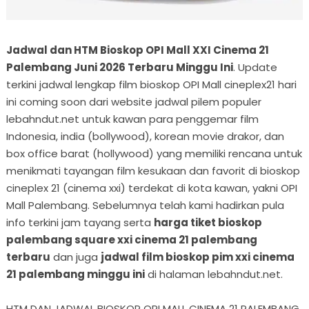
Jadwal dan HTM Bioskop OPI Mall XXI Cinema 21
Palembang Juni 2026 Terbaru Minggu Ini
. Update
terkini jadwal lengkap film bioskop OPI Mall cineplex21 hari
ini coming soon dari website jadwal pilem populer
lebahndut.net untuk kawan para penggemar film
Indonesia, india (bollywood), korean movie drakor, dan
box office barat (hollywood) yang memiliki rencana untuk
menikmati tayangan film kesukaan dan favorit di bioskop
cineplex 21 (cinema xxi) terdekat di kota kawan, yakni OPI
Mall Palembang. Sebelumnya telah kami hadirkan pula
info terkini jam tayang serta
harga tiket bioskop
palembang square xxi cinema 21 palembang
terbaru
dan juga
jadwal film bioskop pim xxi cinema
21 palembang minggu ini
di halaman lebahndut.net.
HTM DAN JADWAL BIOSKOP OPI MALL CINEMA 21 PALEMBANG