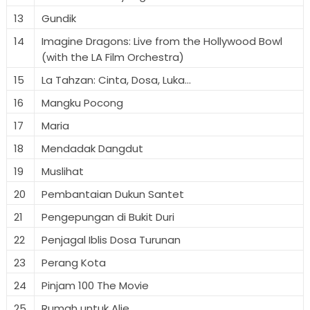
13
Gundik
14
Imagine Dragons: Live from the Hollywood Bowl
(with the LA Film Orchestra)
15
La Tahzan: Cinta, Dosa, Luka...
16
Mangku Pocong
17
Maria
18
Mendadak Dangdut
19
Muslihat
20
Pembantaian Dukun Santet
21
Pengepungan di Bukit Duri
22
Penjagal Iblis Dosa Turunan
23
Perang Kota
24
Pinjam 100 The Movie
25
Rumah untuk Alie