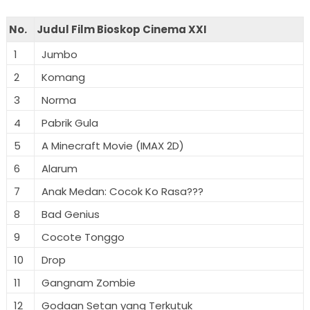
No.
Judul Film Bioskop Cinema XXI
1
Jumbo
2
Komang
3
Norma
4
Pabrik Gula
5
A Minecraft Movie (IMAX 2D)
6
Alarum
7
Anak Medan: Cocok Ko Rasa???
8
Bad Genius
9
Cocote Tonggo
10
Drop
11
Gangnam Zombie
12
Godaan Setan yang Terkutuk