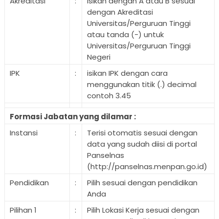
Akreditasi
:
Isikan dengan A atau B sesuai
dengan Akreditasi
Universitas/Perguruan Tinggi
atau tanda (-) untuk
Universitas/Perguruan Tinggi
Negeri
IPK
:
isikan IPK dengan cara
menggunakan titik (.) decimal
contoh 3.45
Formasi Jabatan yang dilamar :
Instansi
:
Terisi otomatis sesuai dengan
data yang sudah diisi di portal
Panselnas
(http://panselnas.menpan.go.id)
Pendidikan
:
Pilih sesuai dengan pendidikan
Anda
Pilihan 1
:
Pilih Lokasi Kerja sesuai dengan