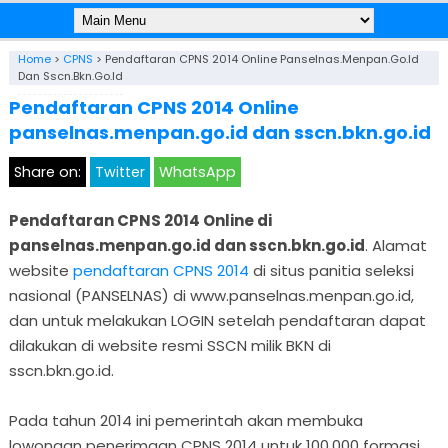
Home
>
CPNS
>
Pendaftaran CPNS 2014 Online Panselnas.menpan.go.id
Dan Sscn.bkn.go.id
Pendaftaran CPNS 2014 Online
panselnas.menpan.go.id dan sscn.bkn.go.id
Share on:
Twitter
WhatsApp
Pendaftaran CPNS 2014 Online di
panselnas.menpan.go.id dan sscn.bkn.go.id
. Alamat
website
pendaftaran CPNS 2014
di situs panitia seleksi
nasional (PANSELNAS) di www.panselnas.menpan.go.id,
dan untuk melakukan LOGIN setelah pendaftaran dapat
dilakukan di website resmi SSCN milik BKN di
sscn.bkn.go.id.
Pada tahun 2014 ini pemerintah akan membuka
lowongan penerimaan CPNS 2014 untuk 100.000 formasi