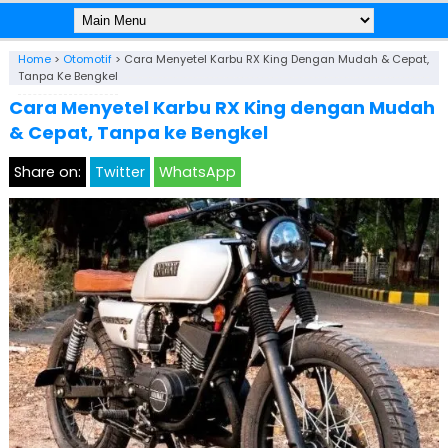
Home
>
Otomotif
>
Cara Menyetel Karbu RX King Dengan Mudah & Cepat,
Tanpa Ke Bengkel
Cara Menyetel Karbu RX King dengan Mudah
& Cepat, Tanpa ke Bengkel
Share on:
Twitter
WhatsApp