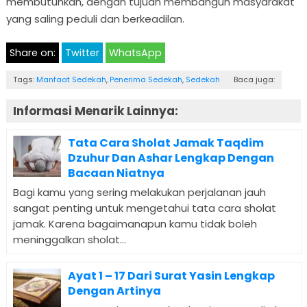
membutuhkan, dengan tujuan membangun masyarakat
yang saling peduli dan berkeadilan.
Share on:
Twitter
WhatsApp
Tags:
Manfaat Sedekah
,
Penerima Sedekah
,
Sedekah
Baca juga:
Informasi Menarik Lainnya:
Tata Cara Sholat Jamak Taqdim
Dzuhur Dan Ashar Lengkap Dengan
Bacaan Niatnya
Bagi kamu yang sering melakukan perjalanan jauh
sangat penting untuk mengetahui tata cara sholat
jamak. Karena bagaimanapun kamu tidak boleh
meninggalkan sholat...
Ayat 1 – 17 Dari Surat Yasin Lengkap
Dengan Artinya