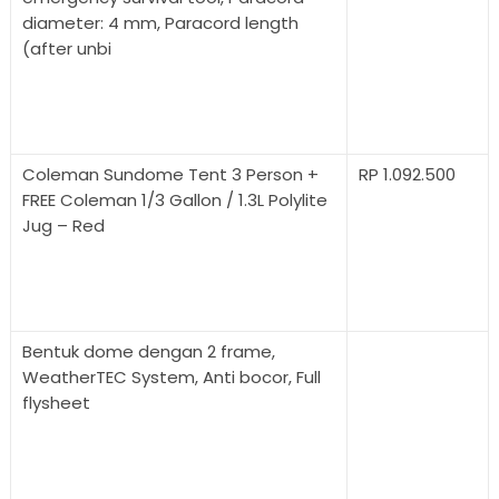
diameter: 4 mm, Paracord length
(after unbi
Coleman Sundome Tent 3 Person +
RP 1.092.500
FREE Coleman 1/3 Gallon / 1.3L Polylite
Jug – Red
Bentuk dome dengan 2 frame,
WeatherTEC System, Anti bocor, Full
flysheet