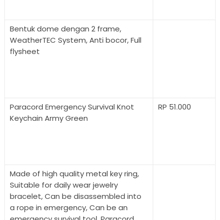
Bentuk dome dengan 2 frame,
WeatherTEC System, Anti bocor, Full
flysheet
Paracord Emergency Survival Knot
RP 51.000
Keychain Army Green
Made of high quality metal key ring,
Suitable for daily wear jewelry
bracelet, Can be disassembled into
a rope in emergency, Can be an
emergency survival tool, Paracord